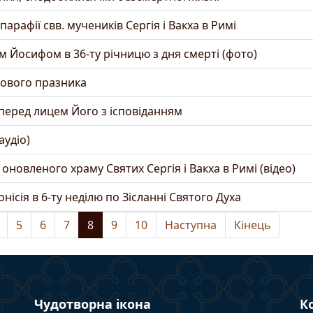
рафії свв. мучеників Сергія і Вакха в Римі
 Йосифом в 36-ту річницю з дня смерті (фото)
мового празника
 перед лицем Його з ісповіданням
аудіо)
оновленого храму Святих Сергія і Вакха в Римі (відео)
сія в 6-ту неділю по Зісланні Святого Духа
5
6
7
8
9
10
Наступна
Кінець
Чудотворна ікона
К