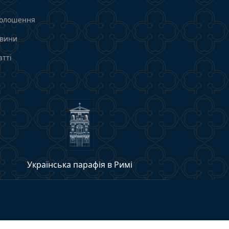
олошення
вини
атті
Українська парафія в Римі