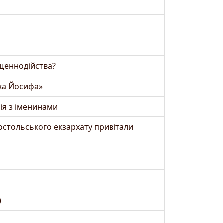
ященнодійства?
рха Йосифа»
сія з іменинами
постольського екзархату привітали
)