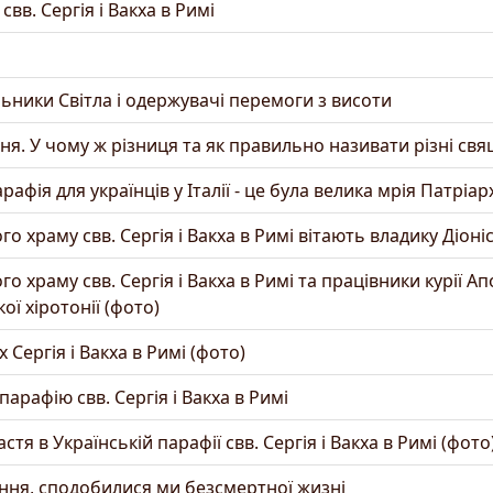
вв. Сергія і Вакха в Римі
льники Світла і одержувачі перемоги з висоти
я. У чому ж різниця та як правильно називати різні св
фія для українців у Італії - це була велика мрія Патріа
 храму свв. Сергія і Вакха в Римі вітають владику Діоні
 храму свв. Сергія і Вакха в Римі та працівники курії А
ої хіротонії (фото)
 Сергія і Вакха в Римі (фото)
парафію свв. Сергія і Вакха в Римі
я в Українській парафії свв. Сергія і Вакха в Римі (фото
ня, сподобилися ми безсмертної жизні