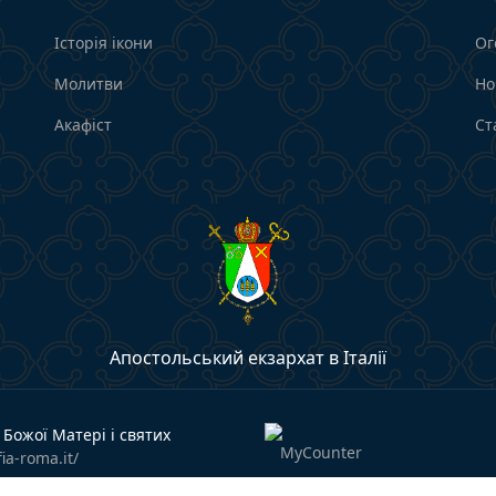
Історія ікони
Ог
Молитви
Но
Акафіст
Ст
Апостольський екзархат в Італії
Божої Матері і святих
ia-roma.it/