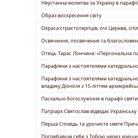
Неустанна молитва за Україну в парафії с
Образ воскресення світу
Окраса страстотерпців, очі Церкви, спі
Освячення, посвячення та благословенн
Отець Тарас Лончина: «Персональна пара
Парафіяни з настоятелями катедрального
Парафіяни з настоятелями катедрального
владику Діонісія з 15-літтям архиєрейськ
Пасхальні богослужіння в парафії святих
Патріарх Святослав відвідає Українську 
Перша Сповідь та урочисте святе Причаст
Погребавши себе з Тобою через хрещен