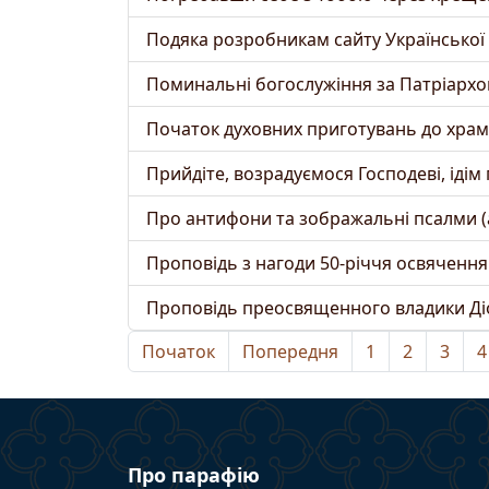
Подяка розробникам сайту Української па
Поминальні богослужіння за Патріархом
Початок духовних приготувань до хра
Прийдіте, возрадуємося Господеві, ідім
Про антифони та зображальні псалми (
Проповідь з нагоди 50-річчя освячення 
Проповідь преосвященного владики Діоні
Початок
Попередня
1
2
3
4
Про парафію