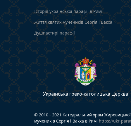
Історія української парафії в Римі
Життя святих мучеників Сергія і Вакха
Душпастирі парафії
Українська греко-католицька Церква
© 2010 - 2021 Катедральний храм Жировицької 
мучеників Сергія і Вакха в Римі
https://ukr-paraf