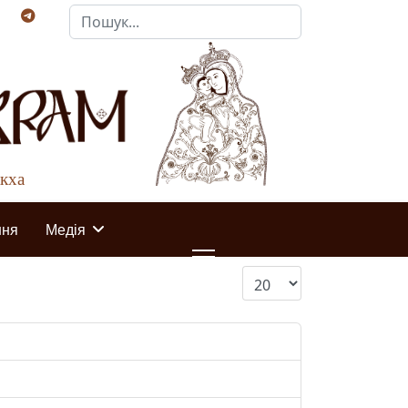
Пошук...
акха
ння
Медія
Показувати