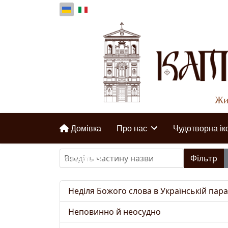
Жир
Домівка
Про нас
Чудотворна ік
Введіть частину назви
Фільтр
Контакти
Неділя Божого слова в Українській параф
Неповинно й неосудно