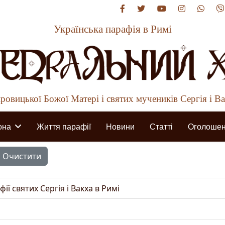
Українська парафія в Римі
овицької Божої Матері і святих мучеників Сергія і В
она
Життя парафії
Новини
Статті
Оголоше
Очистити
ії святих Сергія і Вакха в Римі