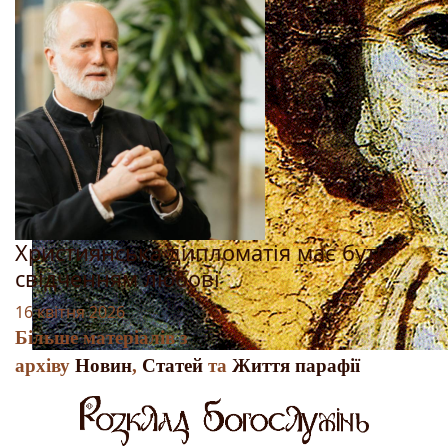
Християнська дипломатія має бути
свідченням любові
16 квітня 2026
Більше матеріалів з
архіву
Новин
,
Статей
та
Життя парафії