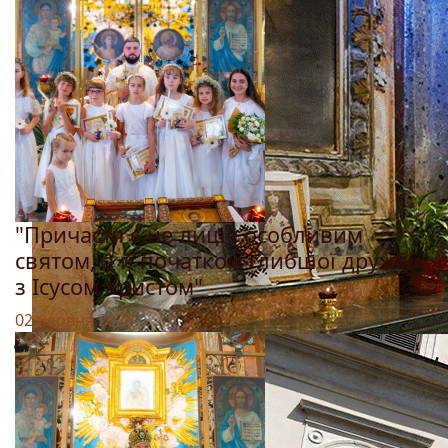
"Причастя є не лише особливим
святом, а й початком глибшої дружби
з Ісусом Христом"
02 червня 2026