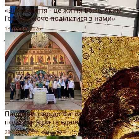
«Вічне життя - це життя Боже, яким
Господь хоче поділитися з нами»
18 травня 2026
Паломництво до Фатіми: духовна
подорож віри та єдності
28 квітня 2026