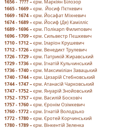
1656 - ???? –
єрм. Маркіян Білозор
1665 - 1669 –
єрм. Йосиф Пєткевич
1669 - 1674 –
єрм. Йосафат Міхневич
1674 - 1689 –
єрм. Йосиф (Де) Камілліс
1689 - 1696 –
єрм. Полікарп Филипович
1696 - 1709 –
єрм. Сильвестр Пєшкевич
1710 - 1712 –
єрм. Іларіон Крушевич
1712 - 1726 –
єрм. Венедикт Трулевич
1726 - 1729 –
єрм. Патрикій Жиравський
1729 - 1736 –
єрм. Ігнатій Кульчинський
1736 - 1740 –
єрм. Максиміліан Завацький
1740 - 1744 –
єрм. Цезарій Стебновський
1744 - 1747 –
єрм. Атанасій Чарковський
1747 - 1752 –
єрм. Януарій Знойовський
1752 - 1757 –
єрм. Василій Босковіч
1757 - 1760 –
єрм. Єронім Озімкевич
1760 - 1772 –
єрм. Ігнатій Володзько
1772 - 1780 –
єрм. Єротей Корчинський
1780 - 1789 –
єрм. Вінкентій Зеленка