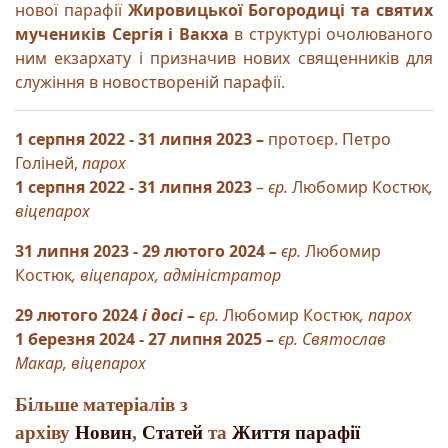
нової парафії
Жировицької Богородиці та святих
мучеників Сергія і Вакха
в структурі очолюваного
ним екзархату і призначив нових священників для
служіння в новоствореній парафії.
1 серпня 2022
- 31 липня 2023 –
протоєр. Петро
Голіней,
парох
1 серпня 2022
-
31 липня 2023
– єр.
Любомир Костюк
,
віце
парох
31 липня 2023
- 29 лютого 2024
–
єр.
Любомир
Костюк
, віце
парох,
адміністратор
29 лютого 2024
і досі
–
єр.
Любомир Костюк
,
парох
1 березня 2024 - 27 липня 2025
–
єр.
Святослав
Макар
, віце
парох
Більше матеріалів з
архіву
Новин
,
Статей
та
Життя парафії