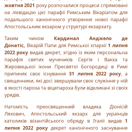
жовтня 2021
року розпочалися процеси спрямовані
на ліквідацію цієї парафії Римським Вікаріатом для
подальшого канонічного утворення нової парафії
Апостольським екзаром у структурі екзархату.
Таким чином
Кардинал Анджело де
Донатіс,
Вікарій Папи для Римської єпархії
1 липня
2022 року
видав декрет, згідно із яким персональна
парафія святих мучеників Сергія і Вакха та
Жировицької ікони Пресвятої Богородиці в Римі
припиняє своє існування
31 липня 2022 року
, а
священники, які досі звершували своє служіння у ній
в якості пароха та віцепароха були відкликані зі своїх
урядів.
Натомість преосвященний владика Діонісій
Ляхович, Апостольський екзарх для українців
католиків візантійського обряду в Італії видав
1
липня 2022 року
декрет канонічного заснування