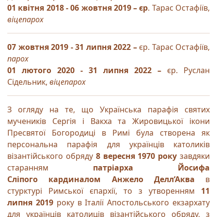
01 квітня 2018 - 06 жовтня 2019 – єр
. Тарас Остафіїв,
віцепарох
07 жовтня 2019 - 31 липня 2022
–
єр. Тарас Остафіїв,
парох
01 лютого 2020 - 31 липня 2022
–
єр. Руслан
Сідельник,
віцепарох
З огляду на те, що Українська парафія святих
мучеників Сергія і Вакха та Жировицької ікони
Пресвятої Богородиці в Римі була створена як
персональна парафія для українців католиків
візантійського обряду
8 вересня 1970 року
завдяки
старанням
патріарха Йосифа
Сліпого
кардиналом Анжело Делл’Аква
в
стурктурі Римської єпархії, то з утворенням
11
липня 2019
року в Італії Апостольського екзархату
для українців католиців візантійського обряду, з