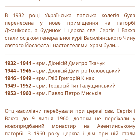
В 1932 році Українська папська колегія була
перенесена у нове приміщення на пагорбі
Джаніколо, а будинок і церква свв. Сергія і Вакха
стали осідком генеральної курії Василіянського Чину
святого Йосафата і настоятелями храм були…
1932 - 1944 –
єрм. Діонісій Дмитро Ткачук
1944 - 1946 –
єрм. Діонісій Дмитро Головецький
1946 - 1949 –
єрм. Гліб Григорій Кінах
1949 - 1952 –
єрм. Теодосій Тит Галущинський
1953 - 1960 –
єрм. Павло Петро Миськів
Отці-василіани перебували при церкві свв. Сергія і
Вакха до 9 липня 1960, допоки не переїхали у
новопридбаний монастир на Авентинському
пагорбі. З 1960 року церква і дім при ній стали