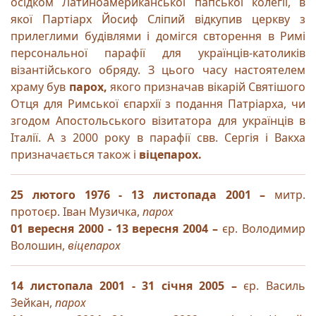
осідком Латиноамериканської папської колегії, в
якої Партіарх Йосиф Сліпий відкупив церкву з
прилеглими будівлями і домігся свторення в Римі
персональної парафії для українців-католиків
візантійського обряду. З цього часу настоятелем
храму був
парох,
якого призначав вікарій Святішого
Отця для Римської єпархії з подання Патріарха, чи
згодом Апостольського візитатора для українців в
Італії. А з 2000 року в парафії свв. Сергія і Вакха
призначається також і
віцепарох.
25 лютого 1976 - 13 листопада 2001 –
митр.
протоєр. Іван Музичка,
парох
01 вересня 2000 - 13 вересня 2004 –
єр. Володимир
Волошин,
віцепарох
14 листопала 2001 - 31 січня 2005 –
єр. Василь
Зейкан,
парох