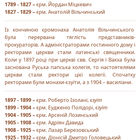
1789 - 1827 –
єрм. Йордан Міцкевич
1827 - 1829 –
єрм. Анатолій Вільчинський
Із кончиною єромонаха Анатолія Вільчинського
була перервана тяглість представників-
прокураторів. А адміністраторами гостинного дому і
ректорами церкви стали латинські священники.
Коли у 1897 році при церкві свв. Сергія і Вакха була
заснована Руська папська колегія, то настоятелями
церкви стали ректори цієї колегії. Спочатку
ректорами були монахи-єзуїти, а з 1904 – василіани.
1897 - 1899
–
єрм. Роберто Ізолані,
єзуїт
1899 - 1904 –
єрм. Еудженіо Полідорі,
єзуїт
1904 - 1905 –
єрм. Арсеній Лозинський
1905 - 1908 –
єрм. Адріян Давида
1908 - 1925 –
єрм. Лазар Березовський
1925 - 1932 –
єрм. Діонісій Дмитро Головецький