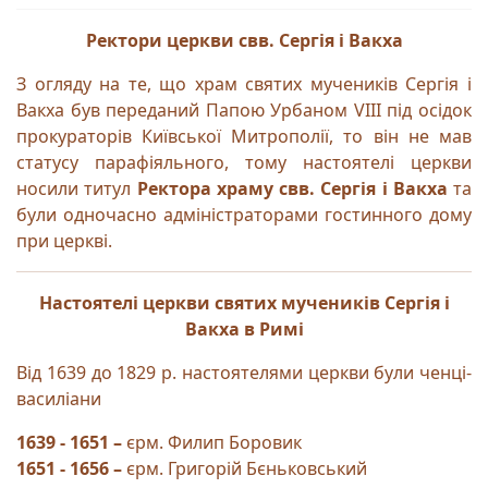
Ректори церкви свв. Сергія і Вакха
З огляду на те, що храм святих мучеників Сергія і
Вакха був переданий Папою Урбаном VIII під осідок
прокураторів Київської Митрополії, то він не мав
статусу парафіяльного, тому настоятелі церкви
носили титул
Ректора храму свв. Сергія і Вакха
та
були одночасно адміністраторами гостинного дому
при церкві.
Настоятелі церкви святих мучеників Сергія і
Вакха в Римі
Від 1639 до 1829 р. настоятелями церкви були ченці-
василіани
1639 - 1651 –
єрм. Филип
Боровик
1651 - 1656
–
єрм. Григорій Бєньковський