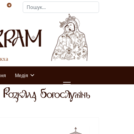
Пошук...
акха
ння
Медія