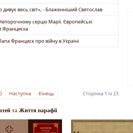
о дивує весь світ», - Блаженніший Святослав
и Непорочному серцю Марії. Європейські
и Франциска
Папа Франциск про війну в Україні
0
Наступна
Кінець
Сторінка 1 із 23
атей
та
Життя парафії