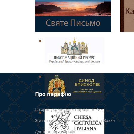
Про парафію
Історія української парафії в Римі
Життя святих мучеників Сергія і Вакха
Душпастирі парафії