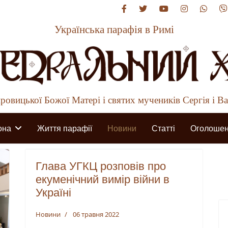
Українська парафія в Римі
овицької Божої Матері і святих мучеників Сергія і В
она
Життя парафії
Новини
Статті
Оголоше
Глава УГКЦ розповів про
екуменічний вимір війни в
Україні
Новини
06 травня 2022