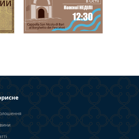
орисне
олошення
вини
атті