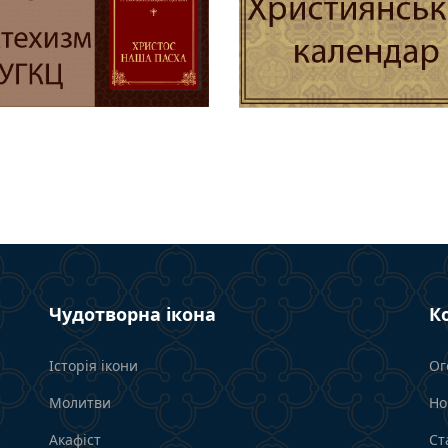
Чудотворна ікона
К
Історія ікони
Ог
Молитви
Но
Акафіст
Ст