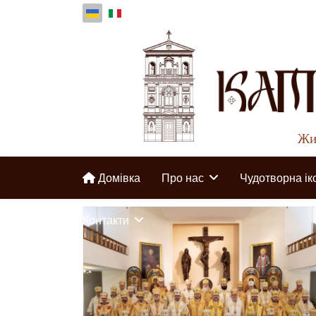
Жир
Домівка
Про нас
Чудотворна ік
Контакти