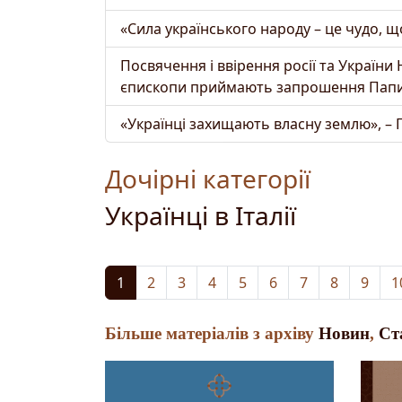
«Сила українського народу – це чудо, щ
Посвячення і ввірення росії та Україн
єпископи приймають запрошення Пап
«Українці захищають власну землю», – 
Дочірні категорії
Українці в Італії
1
2
3
4
5
6
7
8
9
1
Більше матеріалів з архіву
Новин
,
Ст