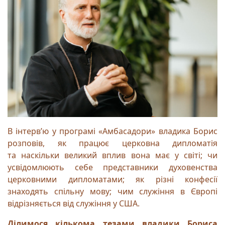
В інтервʼю у програмі «Амбасадори» владика Борис
розповів, як працює церковна дипломатія
та наскільки великий вплив вона має у світі; чи
усвідомлюють себе представники духовенства
церковними дипломатами; як різні конфесії
знаходять спільну мову; чим служіння в Європі
відрізняється від служіння у США.
Ділимося кількома тезами владики Бориса