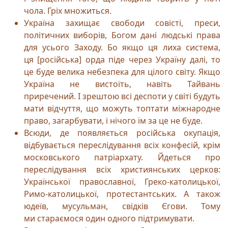
чола. Гріх множиться.
Україна захищає свободи совісті, преси,
політичних виборів, Богом дані людські права
для усього Заходу. Бо якщо ця лиха система,
ця [російська] орда піде через Україну далі, то
це буде велика небезпека для цілого світу. Якщо
Україна не вистоїть, навіть Тайвань
приречений. І зрештою всі деспоти у світі будуть
мати відчуття, що можуть топтати міжнародне
право, загарбувати, і нічого їм за це не буде.
Всюди, де появляється російська окупація,
відбувається переслідування всіх конфесій, крім
московського патріархату. Йдеться про
переслідування всіх християнських церков:
Української православної, Греко-католицької,
Римо-католицької, протестантських. А також
юдеїв, мусульман, свідків Єгови. Тому
ми стараємося один одного підтримувати.