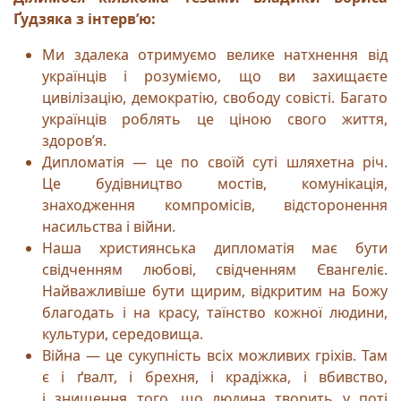
Ґудзяка з інтервʼю:
Ми здалека отримуємо велике натхнення від
українців і розуміємо, що ви захищаєте
цивілізацію, демократію, свободу совісті. Багато
українців роблять це ціною свого життя,
здоров’я.
Дипломатія — це по своїй суті шляхетна річ.
Це будівництво мостів, комунікація,
знаходження компромісів, відсторонення
насильства і війни.
Наша християнська дипломатія має бути
свідченням любові, свідченням Євангеліє.
Найважливіше бути щирим, відкритим на Божу
благодать і на красу, таїнство кожної людини,
культури, середовища.
Війна — це сукупність всіх можливих гріхів. Там
є і ґвалт, і брехня, і крадіжка, і вбивство,
і знищення того, що людина творить у поті