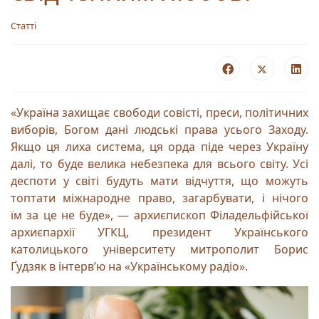
Статті
«Україна захищає свободи совісті, преси, політичних
виборів, Богом дані людські права усього Заходу.
Якщо ця лиха система, ця орда піде через Україну
далі, то буде велика небезпека для всього світу. Усі
деспоти у світі будуть мати відчуття, що можуть
топтати міжнародне право, загарбувати, і нічого
їм за це не буде», — архиєпископ Філадельфійської
архиєпархії УГКЦ, президент Українського
католицького університету митрополит Борис
Ґудзяк в інтервʼю на «Українському радіо».